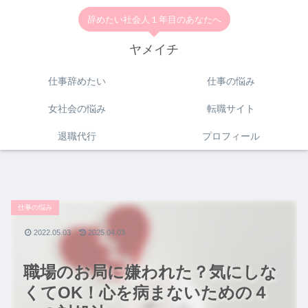
辞めたい社会人１年目のあなたへ
ヤメイチ
仕事辞めたい
仕事の悩み
女社会の悩み
転職サイト
退職代行
プロフィール
仕事の悩み
2022.05.03
2025.04.03
職場のお局に嫌われた？気にしな
くてOK！心を病まないための４